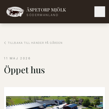
ÄSPETORP MJÖLK
SÖDERMANLAND
TILLBAKA TILL HÄNDER PÅ GÅRDEN
11 MAJ 2026
Öppet hus