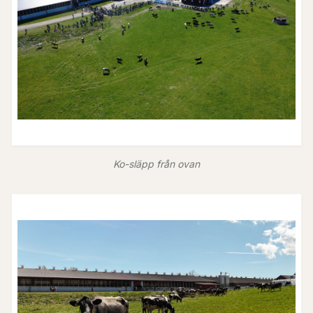
Ko-släpp från ovan