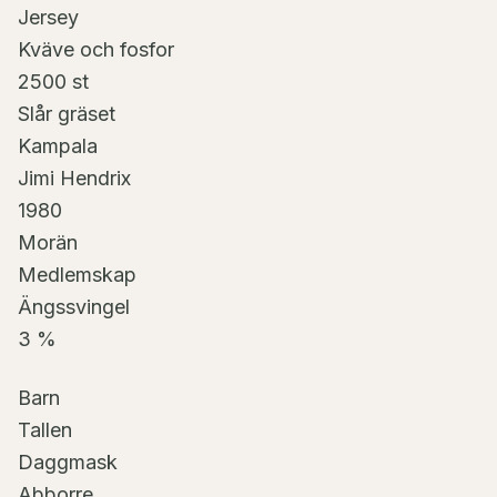
Jersey
Kväve och fosfor
2500 st
Slår gräset
Kampala
Jimi Hendrix
1980
Morän
Medlemskap
Ängssvingel
3 %
Barn
Tallen
Daggmask
Abborre