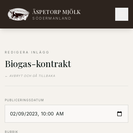
ÄSPETORP MJÖLK
SÖDERMANLAND
REDIGERA INLÄGG
Biogas-kontrakt
← AVBRYT OCH GÅ TILLBAKA
PUBLICERINGSDATUM
RUBRIK